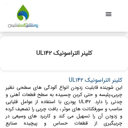
تماس با ما
همکاری با ما
مقالات علمی
کاتالوگ آنلاین
پوشش گستر شیمی
سوالات و توصیه ها
کلینر التراسونیک UL142
کلینر التراسونیک UL142
این شوینده قابلیت زدودن انواع آلودگی های سطحی نظیر
چربی،پلیسه و حتی کربن چسبیده به سطح قطعات آهنی و
چدنی را دارد. UL142 پودری با استفاده از عوامل قلیایی
مناسب و سورفکتانت های موثر ، بافت چربی را تضعیف کرده
و زدودن آن را تسهیل می کند و کاربرد های وسیعی در
چربیگیری از قطعات حساس و پیچیده صنایع