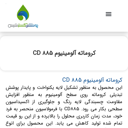
تماس با ما
همکاری با ما
مقالات علمی
کاتالوگ آنلاین
پوشش گستر شیمی
سوالات و توصیه ها
کروماته آلومینیوم CD 885
کروماته آلومینیوم CD 885
این محصول به منظور تشکیل لایه یکنواخت و پایدار پوشش
تبدیلی کروماته روی سطح آلومینیوم به منظور افزایش
مقاومت چسبندگی لایه رنگ و جلوگیری از اکسیداسیون
سطحی بکار می رود. CD885 با فرمولاسیون منحصر به فرد
خود، مدت زمان کاربری محلول را بالابرده و از این رو قیمت
تمام شده تولید کاهش می یابد. این محصول برای انوع